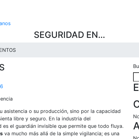
anos
SEGURIDAD EN…
VENTOS
S
Bu
E
26
iencia
C
su asistencia o su producción, sino por la capacidad
No
enta libre y seguro. En la industria del
A
 es el guardián invisible que permite que todo fluya.
os
va mucho más allá de la simple vigilancia; es una
No